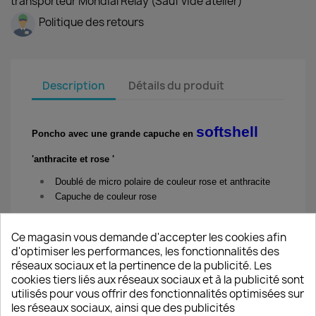
transporteur Mondial Relay (Sauf vide atelier)
Politique des retours
Description
Détails du produit
softshell
Poncho avec une grande capuche en
'anthracite et rose
'
Doublé de micro polaire de couleur rose et anthracite
Capuche de couleur rose
Pressionné sur le devant.
Ce magasin vous demande d'accepter les cookies afin
Passe-bras souligné par pression
d'optimiser les performances, les fonctionnalités des
réseaux sociaux et la pertinence de la publicité. Les
Surpiqûres nervures pour éviter infiltration des eaux de pluie
cookies tiers liés aux réseaux sociaux et à la publicité sont
utilisés pour vous offrir des fonctionnalités optimisées sur
Fermeture par pression sur le devant
les réseaux sociaux, ainsi que des publicités