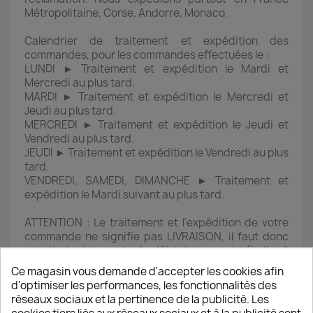
Métropolitaine, Corse, Andorre, Monaco.
Calendrier de traitement et expédition des
commandes, pour les commandes effectuées le :
LUNDI ► Traitement et expédition le Mardi et
Mercredi au plus tard.
MARDI ► Traitement et expédition le Mercredi et
Jeudi au plus tard.
MERCREDI ► Traitement et expédition le Jeudi et
Vendredi au plus tard.
JEUDI ► Traitement et expédition le Vendredi au plus
tard.
VENDREDI, SAMEDI, DIMANCHE ► Traitement et
expédition le Mardi suivant au plus tard.
ATTENTION : Le traitement et l'expédition de votre
commande ne signifie pas LIVRAISON, il faut donc
ensuite tenir compte du délai de La poste (indiqué
ci-dessus). D'autre part toutes les informations
Ce magasin vous demande d'accepter les cookies afin
concernant les livraisons ne sont données qu'à titre
d'optimiser les performances, les fonctionnalités des
indicatif et dans certains cas (jours fériés, périodes
réseaux sociaux et la pertinence de la publicité. Les
de ponts ou de forte affluence) ces délais peuvent