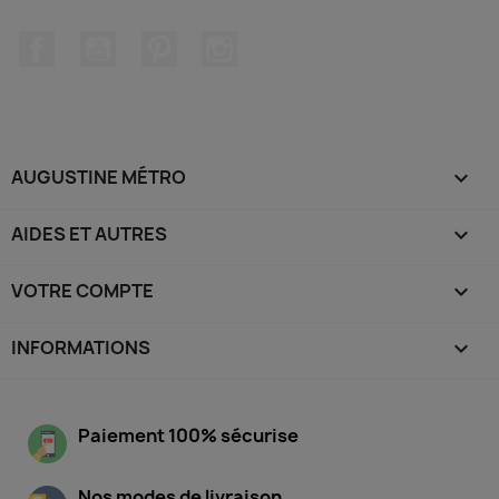
Facebook
YouTube
Pinterest
Instagram
AUGUSTINE MÉTRO

AIDES ET AUTRES

VOTRE COMPTE

INFORMATIONS
keyboard_arrow_down
Paiement 100% sécurise
Nos modes de livraison