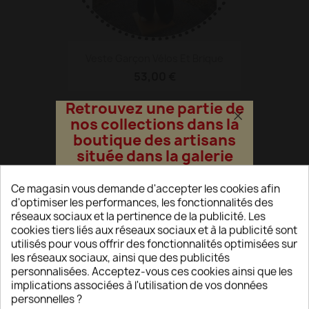
Veste Garçon Vélos Et Brique
53,00 €
Retrouvez une partie de
nos collections dans la
boutique des artisans
située dans la galerie
commerciale du
Carrefour La croisette
à
Ce magasin vous demande d'accepter les cookies afin
Charleville-Mézières
d'optimiser les performances, les fonctionnalités des
réseaux sociaux et la pertinence de la publicité. Les
§
cookies tiers liés aux réseaux sociaux et à la publicité sont
Frais de port offerts avec
utilisés pour vous offrir des fonctionnalités optimisées sur
le transporteur Mondial
les réseaux sociaux, ainsi que des publicités
Relay
personnalisées. Acceptez-vous ces cookies ainsi que les
N'oubliez pas de choisir
implications associées à l'utilisation de vos données
votre point de retrait
Cape Softshell Adulte...
personnelles ?