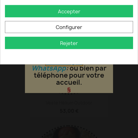
108,00 €
préféré
Accepter
§
En cas de dysfonctionnement
nous contacter au
Configurer
[0]6.11.38.79.51
§
Rejeter
L'atelier est ouvert sur un
simple rendez-vous via
Messenger
ou
WhatsApp
:
ou bien par
téléphone pour votre
accueil.
§
Veste Hélium Outdoor
53,00 €