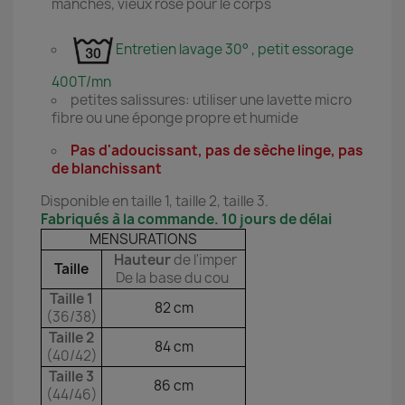
manches, vieux rose pour le corps
Entretien lavage 30° , petit essorage
400T/mn
petites salissures: utiliser une lavette micro
fibre ou une éponge propre et humide
Pas d'adoucissant, pas de sèche linge, pas
de blanchissant
Disponible en taille 1, taille 2, taille 3.
Fabriqués à la commande. 10 jours de délai
MENSURATIONS
Hauteur
de l'imper
Taille
De la base du cou
Taille 1
82 cm
(36/38)
Taille 2
84 cm
(40/42)
Taille 3
86 cm
(44/46)