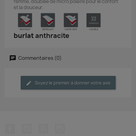
femme, doublée de micro polaire pour le confort
et la douceur.
burlat
anthracite
Commentaires (0)
Soyez le premier à donner votre avis
Facebook
YouTube
Pinterest
Instagram