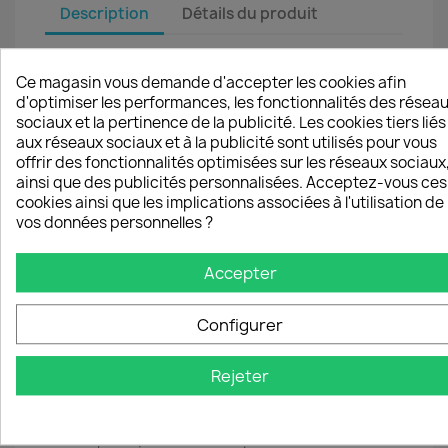
Description
Détails du produit
Manteau original ne craignant
Ce magasin vous demande d'accepter les cookies afin
pas la pluie de couleur burlat
d'optimiser les performances, les fonctionnalités des résea
anthracite
sociaux et la pertinence de la publicité. Les cookies tiers liés
Manteau outdoor
coupe évasée imperméable
aux réseaux sociaux et à la publicité sont utilisés pour vous
avec capuche pour femme en softshell, matière
offrir des fonctionnalités optimisées sur les réseaux sociaux
déperlante, souple, respirante et coupe-vent.
ainsi que des publicités personnalisées. Acceptez-vous ces
Corps de couleur burlat
cookies ainsi que les implications associées à l'utilisation de
vos données personnelles ?
Capuche, bras d couleur anthracite
Coupe évasée
2 poches dans les coutures de coté
Accepter
Manches raglan
Corps - devant et dos de couleur burlat
Configurer
Grande capuche et bras de couleur
anthracite
Fermeture par pressions
Rejeter
Finitions surpiqures nervure pour assurer
l’étanchéité
Couleur de la micropolaire: noire pour les