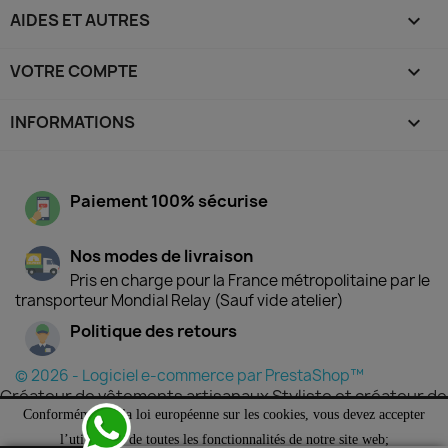
AIDES ET AUTRES

VOTRE COMPTE

INFORMATIONS
keyboard_arrow_down
Paiement 100% sécurise
Nos modes de livraison
Pris en charge pour la France métropolitaine par le
transporteur Mondial Relay (Sauf vide atelier)
Politique des retours
© 2026 - Logiciel e-commerce par PrestaShop™
Créateur de vêtements artisanaux Styliste et créateur de
mode Depuis 1988, Augustine Métro crée des vêtements
Conformément à la loi européenne sur les cookies, vous devez accepter
artisanaux uniques dans les Ardennes. Fabrication
l’utilisation de toutes les fonctionnalités de notre site web;