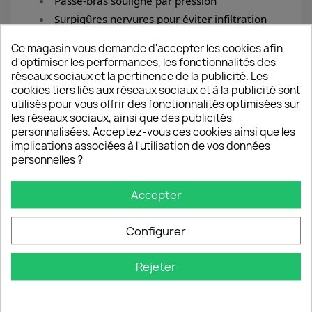
Passe-bras souligné par pression
Surpiqûres nervures pour éviter infiltration
des eaux de pluie
Ce magasin vous demande d'accepter les cookies afin
Fermeture par pression sur le devant
d'optimiser les performances, les fonctionnalités des
Placement des motifs aléatoire
réseaux sociaux et la pertinence de la publicité. Les
cookies tiers liés aux réseaux sociaux et à la publicité sont
100% polyester
utilisés pour vous offrir des fonctionnalités optimisées sur
les réseaux sociaux, ainsi que des publicités
personnalisées. Acceptez-vous ces cookies ainsi que les
Taille unique (sur mesure prendre contact)
implications associées à l'utilisation de vos données
personnelles ?
Matériau résistant, souple et confortable.
Entretien facile : petites salissures un coup
Accepter
d'éponge.
Lavage 30° Petit essorage 400 T / min.
Configurer
Finir de sécher sur cintre
Rejeter
Repassage possible coté imprimé avec un fer
TRÈS, TRÈS DOUX (et avec délicatesse)