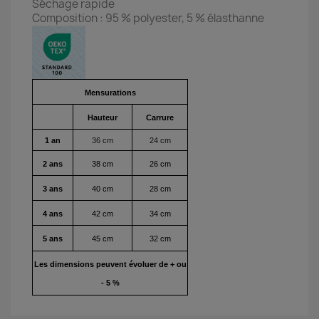
Séchage rapide
Composition : 95 % polyester, 5 % élasthanne
Mensurations
Hauteur
Carrure
1 an
36 cm
24 cm
2 ans
38 cm
26 cm
3 ans
40 cm
28 cm
4 ans
42 cm
34 cm
5 ans
45 cm
32 cm
Les dimensions peuvent évoluer de + ou
- 5 %