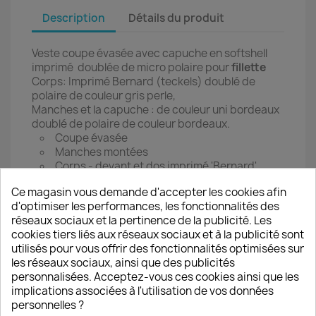
Description
Détails du produit
Veste coupe évasée avec capuche en softshell
imprimé doublée de micro polaire pour
fillette
Corps: Imprimé Bernard (teckels) doublé de
polaire de couleur gris perle,
Manches et la capuche : de couleur uni bordeaux
doublé de polaire de couleur bordeaux.
Coupe évasée
Manches montées
Corps - devant et dos imprimé 'Bernard'
Couleur de la micro polaire: rose pale
Ce magasin vous demande d'accepter les cookies afin
Fermeture par pressions
d'optimiser les performances, les fonctionnalités des
Finitions surpiqures nervures pour assurer
réseaux sociaux et la pertinence de la publicité. Les
l’étanchéité
cookies tiers liés aux réseaux sociaux et à la publicité sont
Se porte en imper 3//4 et puis comme veste
utilisés pour vous offrir des fonctionnalités optimisées sur
évasée
les réseaux sociaux, ainsi que des publicités
Emmanchures volontairement plus grandes pour
personnalisées. Acceptez-vous ces cookies ainsi que les
faciliter l'enfilage de la veste, manches
implications associées à l'utilisation de vos données
ajustables.
personnelles ?