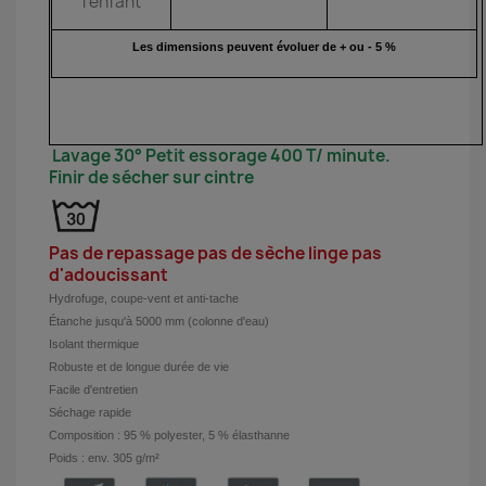
l'enfant
Les dimensions peuvent évoluer de + ou - 5 %
Lavage 30° Petit essorage 400 T/ minute.
Finir de sécher sur cintre
Pas de repassage pas de sèche linge pas
d'adoucissant
Hydrofuge, coupe-vent et anti-tache
Étanche jusqu'à 5000 mm (colonne d'eau)
Isolant thermique
Robuste et de longue durée de vie
Facile d'entretien
Séchage rapide
Composition : 95 % polyester, 5 % élasthanne
Poids : env. 305 g/m²