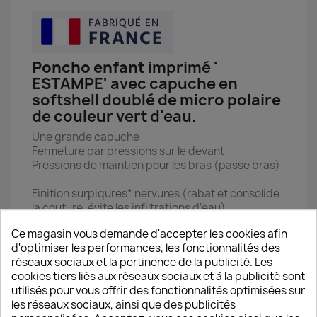
Poncho enfant
imprimé '
ESTAMPE' avec capuche en
softshell doublé de micro polaire
de couleur vert d'eau.
Une grande capuche
Fermeture par pressions sur le devant
Pressions de maintien pour les bras (passe bras)
Finition surpiqures* nervures (rabat et consolide
la couture, évite les infiltrations d’eau)
Composition:
Ce magasin vous demande d'accepter les cookies afin
Softshell et polaire: 100% polyester
d'optimiser les performances, les fonctionnalités des
Le placement des motifs est aléatoire
réseaux sociaux et la pertinence de la publicité. Les
cookies tiers liés aux réseaux sociaux et à la publicité sont
Mensurations
utilisés pour vous offrir des fonctionnalités optimisées sur
les réseaux sociaux, ainsi que des publicités