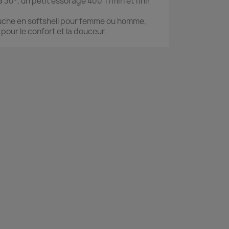
à 30°, un petit essorage 400 T/min et finir
che en softshell pour femme ou homme,
pour le confort et la douceur.