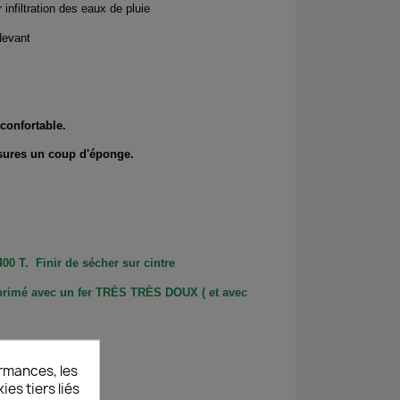
 infiltration des eaux de pluie
devant
 confortable.
issures un coup d'éponge.
00 T. Finir de sécher sur cintre
primé avec un fer TRÈS TRÈS DOUX ( et avec
rmances, les
es tiers liés