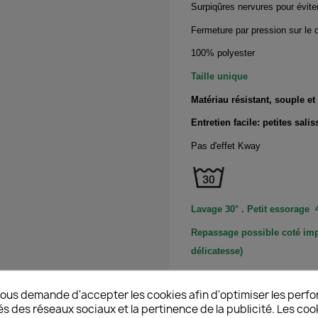
Surpiqûres nervures pour éviter
Fermeture par pression sur le 
100% polyester
Taille unique
Matériau résistant, souple et
Entretien facile: petites sal
Pas d'effet Kway
Lavage 30° . Petit essorage 4
Repassage possible coté im
délicatesse)
ous demande d'accepter les cookies afin d'optimiser les perfo
és des réseaux sociaux et la pertinence de la publicité. Les cooki