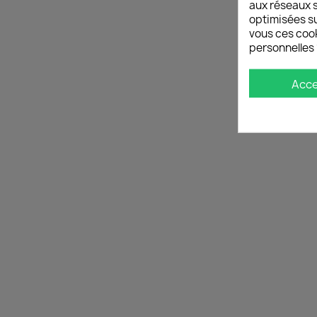
aux réseaux so
optimisées su
vous ces cook
personnelles 
Acc