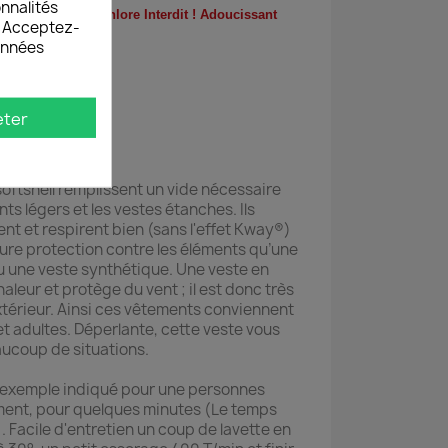
onnalités
isseur interdit ! Chlore Interdit ! Adoucissant
s. Acceptez-
données
teur
eter
 cm
atique
ftshell remplissent un vide nécessaire
nts légers et les vestes étanches. Ils
nt et respirent bien (sans l'effet Kway®)
eure protection contre les éléments qu’une
u une veste synthétique. Une veste en
haleur et protège du vent ; il est donc très
xtérieur. Ainsi ces vêtements conviennent
 adultes. Déperlante, cette veste vous
coup de situations.
ar exemple indiqué pour une personnes
ement, pour quelques minutes (Le temps
 Facile d'entretien un coup de lavette en