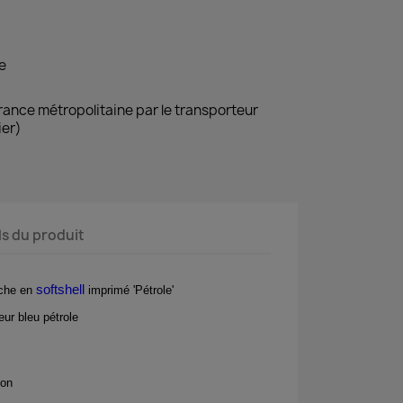
e
France métropolitaine par le transporteur
ier)
ls du produit
softshell
uche en
imprimé 'Pétrole'
eur bleu pétrole
ion