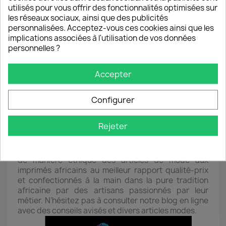
utilisés pour vous offrir des fonctionnalités optimisées sur
marque Sowaxtendance propose un univers bébé
les réseaux sociaux, ainsi que des publicités
chic et tendance avec des vêtements et
personnalisées. Acceptez-vous ces cookies ainsi que les
accessoires de puériculture tels que des tours de lit
implications associées à l'utilisation de vos données
ou gigoteuses conçus en tissus ou pagnes wax pour
personnelles ?
une chambre enfant pleine de vitamines et aux
couleurs de l'Afrique.
Divers accessoires aux motifs Wax ou bogolan
Accepter
Le tissu Wax n’est pas réservé uniquement aux
tenues vestimentaires. En effet, ce tissu ethnique
plein de peps se décline également en accessoires
Configurer
originaux du quotidien tels que des mugs/tasses,
tapis de souris, blocs-notes ou encore des étuis à
Rejeter
lunette.
Bien plus d'un prêt-à-porter africain en ligne, chez
SoWaxTendance, vous avez la certitude d’acheter
de manière éthique des articles de mode aux
imprimés africains au meilleur rapport qualité-prix
et confectionnés à la main dans la pure tradition
africaine par des artisans passionnés par leur
métier. N’hésitez pas à consulter notre blog en ligne
avec des conseils avisés et divers articles modes.