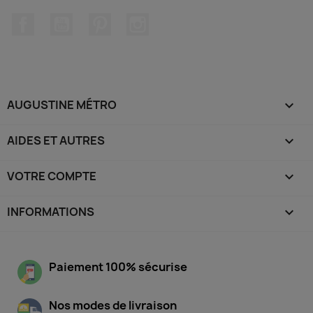
Facebook
YouTube
Pinterest
Instagram
AUGUSTINE MÉTRO

AIDES ET AUTRES

VOTRE COMPTE

INFORMATIONS
keyboard_arrow_down
Paiement 100% sécurise
Nos modes de livraison