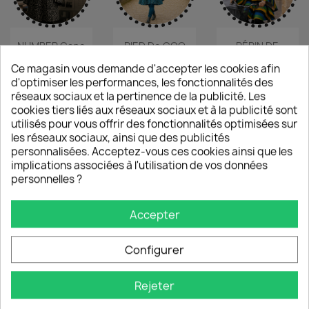
NUMBER Cape
PIED De COQ
PÉPIN DE
Pour Adulte
Bouteille
CITRON Cape
Ce magasin vous demande d'accepter les cookies afin
Cape...
Pour...
108,00 €
d'optimiser les performances, les fonctionnalités des
108,00 €
108,00 €
réseaux sociaux et la pertinence de la publicité. Les
cookies tiers liés aux réseaux sociaux et à la publicité sont
utilisés pour vous offrir des fonctionnalités optimisées sur
les réseaux sociaux, ainsi que des publicités
NOUVEAU
NOUVEAU
NOUVEAU
personnalisées. Acceptez-vous ces cookies ainsi que les
implications associées à l'utilisation de vos données
personnelles ?
Accepter
AQUARELLE
ADOPTE MOI
CAPE AVEC
Cape Pour
CAPE AVEC...
CAPUCHE
Adulte
ALICE...
Configurer
42,00 €
108,00 €
42,00 €
Rejeter