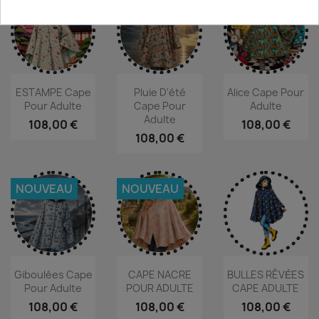
NOUVEAU
NOUVEAU
NOUVEAU
ESTAMPE Cape
Pluie D'été
Alice Cape Pour
Pour Adulte
Cape Pour
Adulte
Adulte
108,00 €
108,00 €
108,00 €
NOUVEAU
NOUVEAU
Giboulées Cape
CAPE NACRE
BULLES RÊVẺES
Pour Adulte
POUR ADULTE
CAPE ADULTE
108,00 €
108,00 €
108,00 €