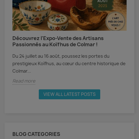
Découvrez l'Expo-Vente des Artisans
A
Passionnés au Koïfhus de Colmar !
A
Du 24 juillet au 16 août, poussez les portes du
c
prestigieux Koïfhus, au cœur du centre historique de
M
Colmar...
R
Read more
VIEW ALL LATEST POSTS
BLOG CATEGORIES