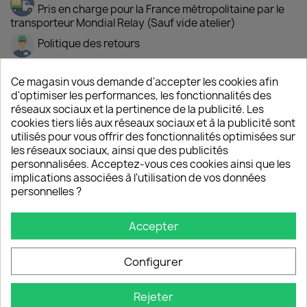
Pris en charge pour la France métropolitaine par le
transporteur Mondial Relay (Sauf vide atelier)
Politique des retours
Ce magasin vous demande d'accepter les cookies afin
d'optimiser les performances, les fonctionnalités des
Description
Détails du produit
réseaux sociaux et la pertinence de la publicité. Les
cookies tiers liés aux réseaux sociaux et à la publicité sont
utilisés pour vous offrir des fonctionnalités optimisées sur
Imper coupe évasée Rouge et
les réseaux sociaux, ainsi que des publicités
noir outdoor
personnalisées. Acceptez-vous ces cookies ainsi que les
Original ne craignant pas la pluie
implications associées à l'utilisation de vos données
personnelles ?
Manteau outdoor
coupe évasée, manches
montées, imperméable avec capuche pour
femme en softshell, matière déperlante, souple,
Accepter
respirante et coupe-vent.
Corps de couleur
Rouge
Configurer
Manches, capuche et rabats de poche de
couleur
Noire
Rejeter
Coupe évasée