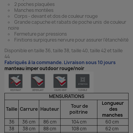
2 poches plaquées
Manches montées
Corps - devant et dos de couleur rouge
Grande capuche et rabats de poche unis de couleur
noire
Fermeture par pressions
Finitions surpiqures nervure pour assurer l’étanchéité
Disponible en taille 36, taille 38, taille 40, taille 42 et taille
44
Fabriqués à la commande. Livraison sous 10 jours
manteau imper outdoor rouge/noir
MENSURATIONS
Longueur
Tour de
Taille
Carrure
Hauteur
des
poitrine
manches
36
36 cm
86 cm
104 cm
60 cm
38
38 cm
88 cm
108 cm
62 cm