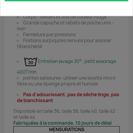
2 poches plaquées
Manches montées
Corps - devant et dos de couleur rouge '
Grande capuche et rabats de poche unis -
noir-
Fermeture par pressions
Finitions surpiqures nervure pour assurer
l’étanchéité
Entretien lavage 30° , petit essorage
400T/mn
petites salissures: utiliser une lavette micro
fibre ou une éponge propre et humide
Pas d'adoucissant, pas de sèche linge, pas
de blanchissant
Disponible en taille 36, taille 38, taille 40, taille 42
et taille 44
Fabriquées à la commande. 10 jours de délai
MENSURATIONS