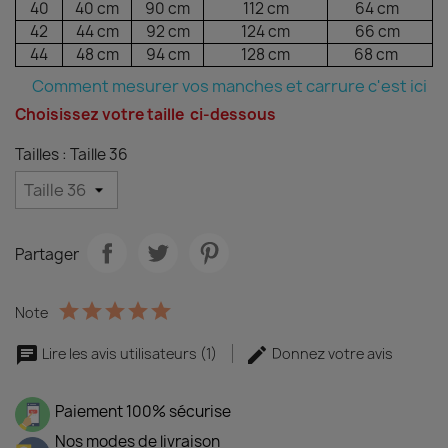
40
40 cm
90 cm
112 cm
64 cm
42
44 cm
92 cm
124 cm
66 cm
44
48 cm
94 cm
128 cm
68 cm
Comment mesurer vos manches et carrure c'est ici
Choisissez votre taille ci-dessous
Tailles : Taille 36
Partager
Note
Lire les avis utilisateurs (1)
Donnez votre avis
Paiement 100% sécurise
Nos modes de livraison