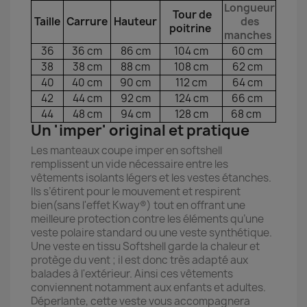
Longueur
Tour de
Taille
Carrure
Hauteur
des
poitrine
manches
36
36 cm
86 cm
104 cm
60 cm
38
38 cm
88 cm
108 cm
62 cm
40
40 cm
90 cm
112 cm
64 cm
42
44 cm
92 cm
124 cm
66 cm
44
48 cm
94 cm
128 cm
68 cm
Un 'imper' original et pratique
Les manteaux coupe imper en softshell
remplissent un vide nécessaire entre les
vêtements isolants légers et les vestes étanches.
Ils s’étirent pour le mouvement et respirent
bien(sans l'effet Kway®) tout en offrant une
meilleure protection contre les éléments qu’une
veste polaire standard ou une veste synthétique.
Une veste en tissu Softshell garde la chaleur et
protège du vent ; il est donc très adapté aux
balades à l'extérieur. Ainsi ces vêtements
conviennent notamment aux enfants et adultes.
Déperlante, cette veste vous accompagnera