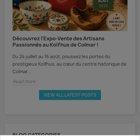
Découvrez l'Expo-Vente des Artisans
A
Passionnés au Koïfhus de Colmar !
A
Du 24 juillet au 16 août, poussez les portes du
c
prestigieux Koïfhus, au cœur du centre historique de
M
Colmar...
R
Read more
VIEW ALL LATEST POSTS
BLOG CATEGORIES