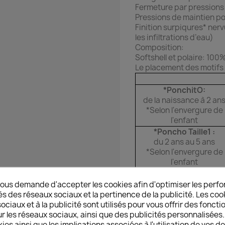
Fermeture par pressions 
Pressions de maintien p
Finition surpiqures* nerv
les infiltrations d’eau)
Composition:
Softshell et polaire: 100
Le placement des motifs 
*PonchitO:
de la naissance à 2 an
*Selon l'envergure de
l'enfant
*Poncho Taille1 :
du 2 ans au 5 ans
*Selon l'envergure de
l'enfant
*Poncho Taille 2
:
du 5 au 8 /10 ans
ous demande d'accepter les cookies afin d'optimiser les perfo
*Selon l'envergure de
és des réseaux sociaux et la pertinence de la publicité. Les cooki
l'enfant
ciaux et à la publicité sont utilisés pour vous offrir des foncti
r les réseaux sociaux, ainsi que des publicités personnalisée
Les dimensions peuven
ies ainsi que les implications associées à l'utilisation de vos 