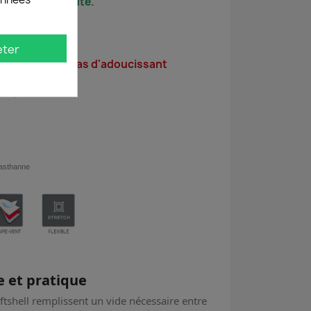
age 400 T/ minute.
re
eter
e sèche linge pas d'adoucissant
s
'eau)
lasthanne
e et pratique
tshell remplissent un vide nécessaire entre