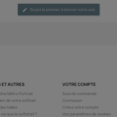
Soyez le premier à donner votre avis
S ET AUTRES
VOTRE COMPTE
ine Métro Portrait
Suivi de commande
ien de votre softhell
Connexion
des tailles
Créez votre compte
-ce que le softshell ?
Vos paramètres de cookies