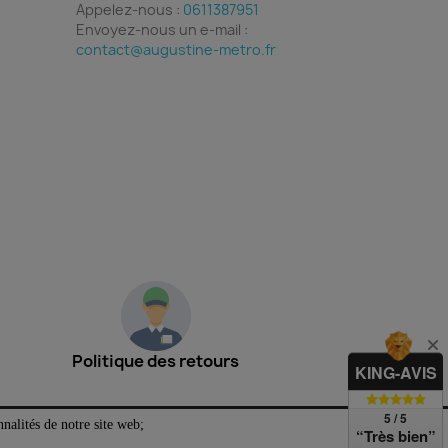
Appelez-nous :
0611387951
Envoyez-nous un e-mail :
contact@augustine-metro.fr
Politique des retours
KING-AVIS
5 / 5
nalités de notre site web;
“Très bien”
rtisanaux uniques dans les Ardennes. Fabrication