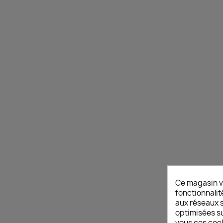
Ce magasin v
fonctionnalit
aux réseaux so
optimisées su
vous ces cook