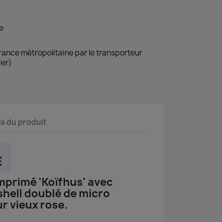
e
France métropolitaine par le transporteur
ier)
ls du produit
mprimé 'Koïfhus' avec
hell doublé de micro
ur vieux rose.