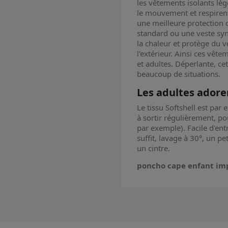
les vêtements isolants lége
le mouvement et respirent
une meilleure protection 
standard ou une veste syn
la chaleur et protège du v
l'extérieur. Ainsi ces vê
et adultes. Déperlante, c
beaucoup de situations.
Les adultes adore
Le tissu Softshell est pa
à sortir régulièrement, p
par exemple). Facile d'ent
suffit, lavage à 30°, un pe
un cintre.
poncho cape enfant im