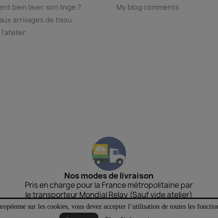
t bien laver son linge ?
My blog comments
ux arrivages de tissu
 l'atelier
Nos modes de livraison
Pris en charge pour la France métropolitaine par
le transporteur Mondial Relay (Sauf vide atelier)
© 2026 - Logiciel e-commerce par PrestaShop™
opéenne sur les cookies, vous devez accepter l’utilisation de toutes les fonction
e mode Depuis 1988, Augustine Métro crée des vêtements a