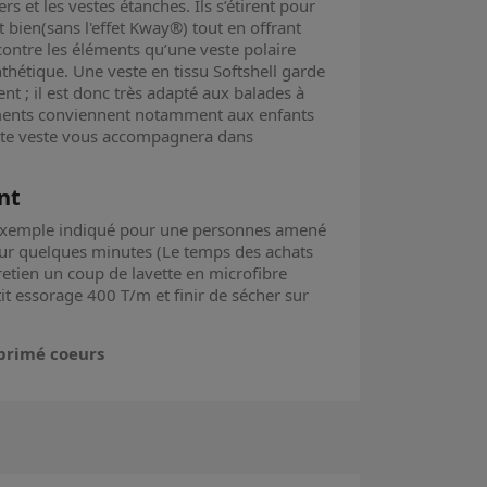
rs et les vestes étanches. Ils s’étirent pour
 bien(sans l'effet Kway®) tout en offrant
contre les éléments qu’une veste polaire
thétique. Une veste en tissu Softshell garde
ent ; il est donc très adapté aux balades à
tements conviennent notamment aux enfants
ette veste vous accompagnera dans
nt
r exemple indiqué pour une personnes amené
our quelques minutes (Le temps des achats
retien un coup de lavette en microfibre
tit essorage 400 T/m et finir de sécher sur
primé coeurs