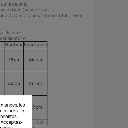
sur le devant
our les bras (passe bras)
ures (rabat et consolide la couture, évite
% polyester
est aléatoire
Hauteur
Envergure
s
38 cm
66 cm
54 cm
86 cm
rmances, les
66 cm
112 cm
es tiers liés
onnalités
s. Acceptez-
t évoluer de +ou - 5%
données