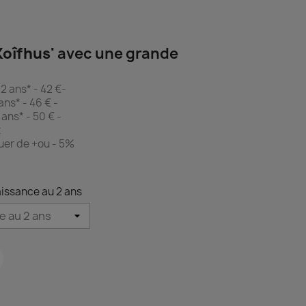
Koîfhus'
avec une grande
2 ans* - 42 €-
ans* - 46 € -
 ans* - 50 € -
t
uer de +ou - 5%
aissance au 2 ans