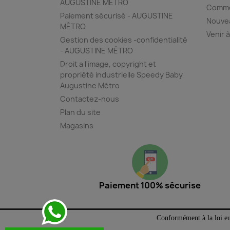
AUGUSTINE MÉTRO
Commen
Paiement sécurisé - AUGUSTINE
Nouvea
MÉTRO
Venir à
Gestion des cookies -confidentialité
- AUGUSTINE MÉTRO
Droit a l'image, copyright et
propriété industrielle Speedy Baby
Augustine Métro
Contactez-nous
Plan du site
Magasins
Paiement 100% sécurise
Conformément à la loi eur
Créateur de vêtements artisanaux Styliste et créateur d