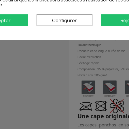
Lavage 30° Petit essor
?
Finir de sécher sur cint
epter
Configurer
Rej
Pas de repassage pas d
Hydrofuge, coupe-vent et anti-tache
Étanche jusqu'à 5000 mm (colonne d
Isolant thermique
Robuste et de longue durée de vie
Facile d'entretien
Séchage rapide
Composition : 95 % polyester, 5 % é
Poids : env. 305 g/m²
Une cape original
Les capes -ponchos en sof