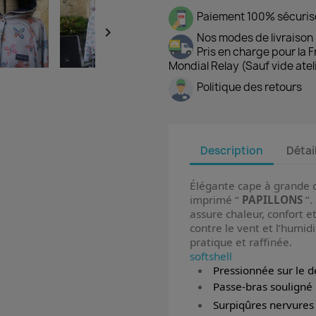
Paiement 100% sécuris

Nos modes de livraison
Pris en charge pour la 
Mondial Relay (Sauf vide atel
Politique des retours
Description
Détai
Élégante cape à grande c
imprimé “
PAPILLONS
”.
assure chaleur, confort e
contre le vent et l’humid
pratique et raffinée.
softshell
Pressionnée sur le 
Passe-bras souligné 
Surpiqûres nervures 