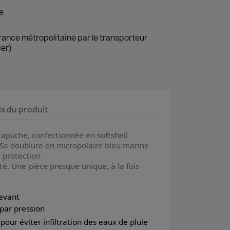
e
France métropolitaine par le transporteur
ier)
ls du produit
apuche, confectionnée en softshell
 Sa doublure en micropolaire bleu marine
t protection
ité. Une pièce presque unique, à la fois
devant
par pression
pour éviter infiltration des eaux de pluie