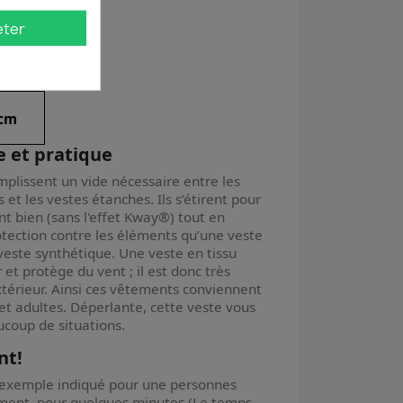
eter
teur
 cm
e et pratique
mplissent un vide nécessaire entre les
 et les vestes étanches. Ils s’étirent pour
t bien (sans l'effet Kway®) tout en
otection contre les éléments qu’une veste
veste synthétique. Une veste en tissu
 et protège du vent ; il est donc très
xtérieur. Ainsi ces vêtements conviennent
t adultes. Déperlante, cette veste vous
oup de situations.
nt!
ar exemple indiqué pour une personnes
ement, pour quelques minutes (Le temps