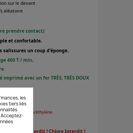
ion sur le devant
s aléatoire
ure prendre contact)
ple et confortable.
es salissures un coup d'éponge.
ge 400 T / min.
re
é imprimé avec un fer TRÈS, TRÈS DOUX
rmances, les
es tiers liés
onnalités
nt sauf le trichloréthylène
s. Acceptez-
données
e Javel
lanchisseur interdit ! Chlore Interdit !