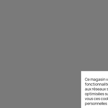
Ce magasin v
fonctionnalit
aux réseaux so
optimisées su
vous ces cook
personnelles 