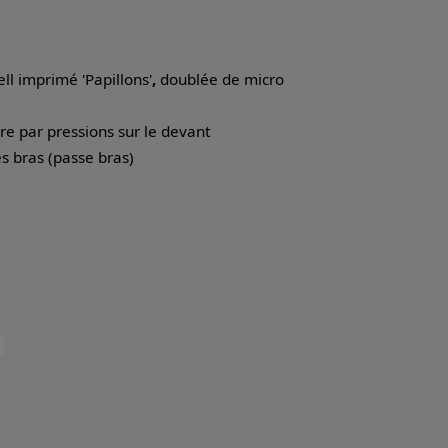
ll imprimé 'Papillons'
,
doublée de micro
e par pressions sur le devant
es bras (passe bras)