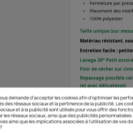
Fermeture par press
Placement des motif
100% polyester
Taille unique (sur mes
Matériau résistant, sou
Entretien facile : petit
Lavage 30° Petit essora
Finir de sécher sur cint
Repassage possible cot
(et avec délicatesse)
ous demande d'accepter les cookies afin d'optimiser les perfo
és des réseaux sociaux et la pertinence de la publicité. Les cooki
ciaux et à la publicité sont utilisés pour vous offrir des foncti
Lavage à sec, tout solva
r les réseaux sociaux, ainsi que des publicités personnalisée
ies ainsi que les implications associées à l'utilisation de vos 
Ne pas utiliser d’eau d
?
Sèche-linge interdit ! B