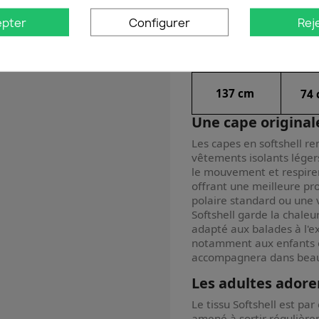
Adoucissant interdit !
epter
Configurer
Rej
Envergure
Hau
137 cm
74
Une cape original
Les capes en softshell re
vêtements isolants légers
le mouvement et respiren
offrant une meilleure pr
polaire standard ou une 
Softshell garde la chaleur
adapté aux balades à l'e
notamment aux enfants e
accompagnera dans beauc
Les adultes adore
Le tissu Softshell est p
amené à sortir régulièr