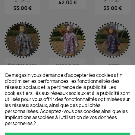
B.T.P.'...
P'TITS...
42,00 €
53,00 €
53,00 €
ÉQUIDIA CAPE
CAPE AVEC
VESTE
AVEC
CAPUCHE
OUTDOOR FILLE
Ce magasin vous demande d'accepter les cookies afin
CAPUCHE...
PURPLE...
KOALAS
d'optimiser les performances, les fonctionnalités des
46,00 €
46,00 €
53,00 €
réseaux sociaux et la pertinence de la publicité. Les
cookies tiers liés aux réseaux sociaux et à la publicité sont
utilisés pour vous offrir des fonctionnalités optimisées sur
les réseaux sociaux, ainsi que des publicités
personnalisées. Acceptez-vous ces cookies ainsi que les
implications associées à l'utilisation de vos données
personnelles ?