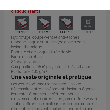
Pas de blanchisseur! Pas de sèche-linge ! Pas
d'adoucissant !
Hydrofuge, coupe-vent et anti-taches
Étanche jusqu'à 5000 mm (colonne d'eau)
Isolant thermique
Robuste et de longue durée de vie
Facile d'entretien
Séchage rapide
Composition : 95 % polyester, 5 % élasthanne
Poids : env. 305 g/m²
Une veste originale et pratique
Les vestes Softshell remplissent un vide
nécessaire entre les vêtements isolants légers et
les vestes étanches. Ils s’étirent pour le
mouvement et respirent bien(sans l'effet Kway®)
tout en offrant une meilleure protection contre les
éléments qu’une veste polaire standard ou une