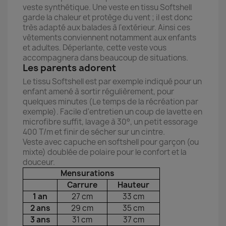
veste synthétique. Une veste en tissu Softshell
garde la chaleur et protège du vent ; il est donc
très adapté aux balades à l'extérieur. Ainsi ces
vêtements conviennent notamment aux enfants
et adultes. Déperlante, cette veste vous
accompagnera dans beaucoup de situations.
Les parents adorent
Le tissu Softshell est par exemple indiqué pour un
enfant amené à sortir régulièrement, pour
quelques minutes (Le temps de la récréation par
exemple). Facile d'entretien un coup de lavette en
microfibre suffit, lavage à 30°, un petit essorage
400 T/m et finir de sécher sur un cintre.
Veste avec capuche en softshell pour garçon (ou
mixte) doublée de polaire pour le confort et la
douceur.
Mensurations
Carrure
Hauteur
1 an
27 cm
33 cm
2 ans
29 cm
35 cm
3 ans
31 cm
37 cm