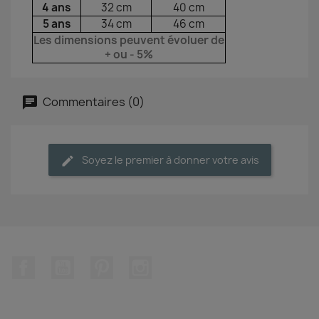
4 ans
32 cm
40 cm
5 ans
34 cm
46 cm
Les dimensions peuvent évoluer de
+ ou - 5%
Commentaires (0)
Soyez le premier à donner votre avis
Facebook
YouTube
Pinterest
Instagram