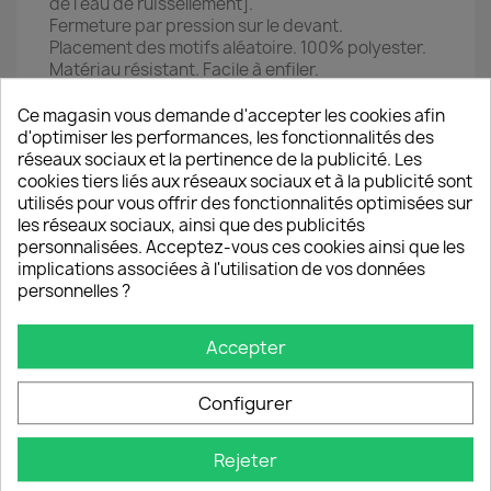
de l'eau de ruissellement].
Fermeture par pression sur le devant.
Placement des motifs aléatoire. 100% polyester.
Matériau résistant. Facile à enfiler.
Entretien facile.
Emmanchures volontairement plus grandes pour
Ce magasin vous demande d'accepter les cookies afin
faciliter l'enfilage de la veste, manches
d'optimiser les performances, les fonctionnalités des
ajustables.
réseaux sociaux et la pertinence de la publicité. Les
Les enfants prennent de l'ampleur et de longueur
cookies tiers liés aux réseaux sociaux et à la publicité sont
de bras très rapidement Le tissu soft shell est par
utilisés pour vous offrir des fonctionnalités optimisées sur
exemple indiqué pour un enfant amené à sortir
les réseaux sociaux, ainsi que des publicités
régulièrement, pour quelques minutes (Le temps
personnalisées. Acceptez-vous ces cookies ainsi que les
de la récréation par exemple). Facile d'entretien
implications associées à l'utilisation de vos données
un coup de lavette en microfibre suffit, lavage à
personnelles ?
30°, un petit essorage 400 T/m et finir de sécher
sur un cintre.
Accepter
Veste avec capuche en softshell pour garçon (ou
mixte) doublée de polaire pour le confort et la
douceur.
Configurer
Lavage 30°. Petit essorage 300 T. Finir de
sécher sur cintre
.
Rejeter