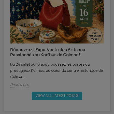
Découvrez l'Expo-Vente des Artisans
A
Passionnés au Koïfhus de Colmar !
A
Du 24 juillet au 16 août, poussez les portes du
c
prestigieux Koïfhus, au cœur du centre historique de
M
Colmar...
R
Read more
VIEW ALL LATEST POSTS