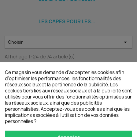
LES CAPES POUR LES...

Choisir
Affichage 1-24 de 74 article(s)
Ce magasin vous demande d'accepter les cookies afin
NOUVEAU
NOUVEAU
NOUVEAU
d'optimiser les performances, les fonctionnalités des
réseaux sociaux et la pertinence de la publicité. Les
cookies tiers liés aux réseaux sociaux et à la publicité sont
utilisés pour vous offrir des fonctionnalités optimisées sur
les réseaux sociaux, ainsi que des publicités
personnalisées. Acceptez-vous ces cookies ainsi que les
Cape XL PIED De
NUMBER Cape
PIED De COQ
implications associées à l'utilisation de vos données
COQ Et NOIR
Pour Adulte
Bouteille
personnelles ?
Cape...
155,00 €
108,00 €
108,00 €
Accepter