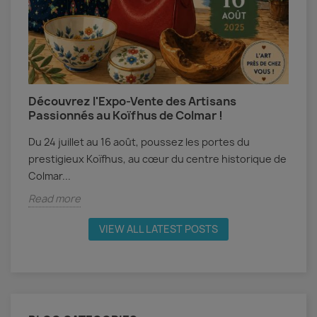
Découvrez l'Expo-Vente des Artisans
A
Passionnés au Koïfhus de Colmar !
A
Du 24 juillet au 16 août, poussez les portes du
c
prestigieux Koïfhus, au cœur du centre historique de
M
Colmar...
R
Read more
VIEW ALL LATEST POSTS