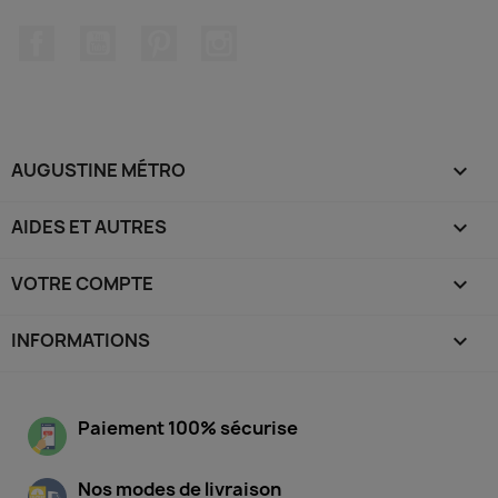
Facebook
YouTube
Pinterest
Instagram
AUGUSTINE MÉTRO

AIDES ET AUTRES

VOTRE COMPTE

INFORMATIONS
keyboard_arrow_down
Paiement 100% sécurise
Nos modes de livraison