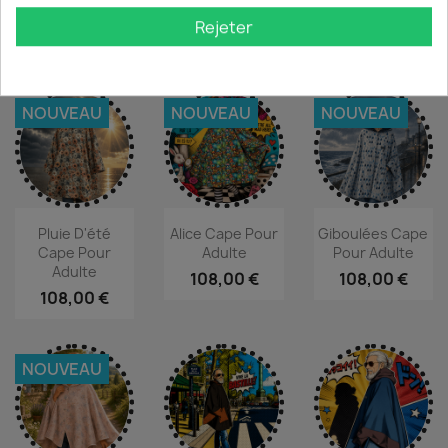
Pour...
Adulte
108,00 €
Rejeter
108,00 €
108,00 €
NOUVEAU
NOUVEAU
NOUVEAU
Pluie D'été
Alice Cape Pour
Giboulées Cape
Cape Pour
Adulte
Pour Adulte
Adulte
108,00 €
108,00 €
108,00 €
NOUVEAU