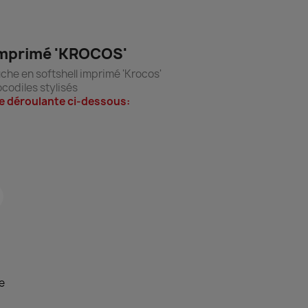
 imprimé 'KROCOS'
he en softshell imprimé 'Krocos'
codiles stylisés
ste déroulante ci-dessous:
e