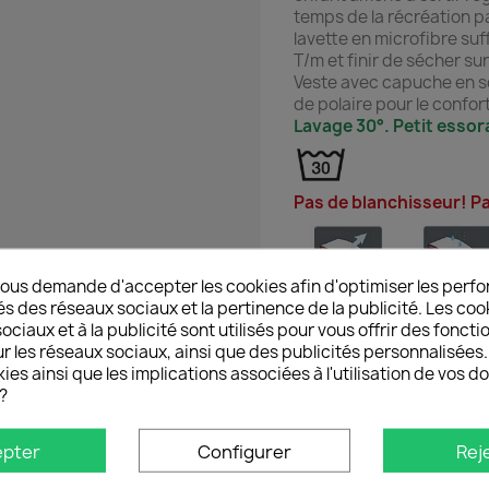
temps de la récréation p
lavette en microfibre suf
T/m et finir de sécher sur
Veste avec capuche en so
de polaire pour le confort
Lavage 30°. Petit essora
Pas de blanchisseur! Pa
ous demande d'accepter les cookies afin d'optimiser les perfo
és des réseaux sociaux et la pertinence de la publicité. Les cooki
Hydrofuge, coupe-vent e
ciaux et à la publicité sont utilisés pour vous offrir des foncti
Étanche jusqu'à 5000 mm
r les réseaux sociaux, ainsi que des publicités personnalisée
Isolant thermique
ies ainsi que les implications associées à l'utilisation de vos 
Robuste et de longue dur
?
Facile d'entretien
Séchage rapide
epter
Configurer
Rej
Composition : 95 % polye
Poids : env. 305 g/m²