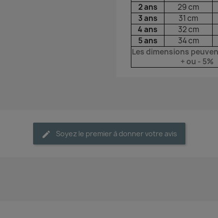
2 ans
29 cm
3 ans
31 cm
4 ans
32 cm
5 ans
34 cm
Les dimensions peuven
+ ou - 5%
Soyez le premier à donner votre avis