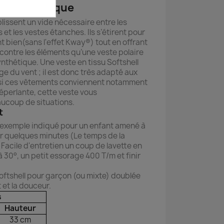
ale et pratique
lissent un vide nécessaire entre les
 et les vestes étanches. Ils s’étirent pour
t bien(sans l'effet Kway®) tout en offrant
 contre les éléments qu’une veste polaire
nthétique. Une veste en tissu Softshell
ge du vent ; il est donc très adapté aux
insi ces vêtements conviennent notamment
Déperlante, cette veste vous
coup de situations.
t
ar exemple indiqué pour un enfant amené à
ur quelques minutes (Le temps de la
Facile d'entretien un coup de lavette en
à 30°, un petit essorage 400 T/m et finir
ftshell pour garçon (ou mixte) doublée
 et la douceur.
ns
Hauteur
33 cm