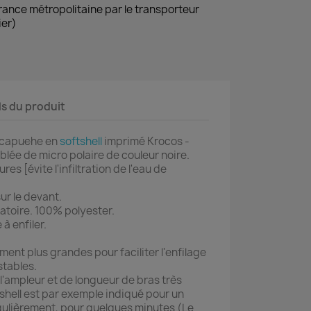
France métropolitaine par le transporteur
ier)
ls du produit
 capu
c
he en
softshell
imprimé Krocos -
ublée de micro polaire de couleur noire.
res [évite l'infiltration de l'eau de
ur le devant.
atoire. 100% polyester.
 à enfiler.
nt plus grandes pour faciliter l'enfilage
stables.
l'ampleur et de longueur de bras très
 shell est par exemple indiqué pour un
gulièrement, pour quelques minutes (Le