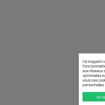
Ce magasin v
fonctionnalit
aux réseaux so
optimisées su
vous ces cook
personnelles 
Acc