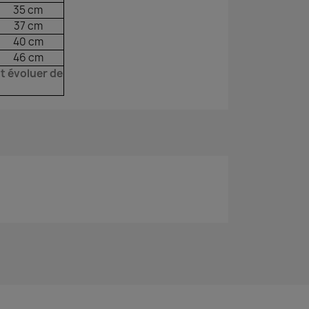
35 cm
37 cm
40 cm
46 cm
t évoluer de