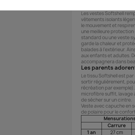
Une veste origin
Les vestes Softshell remp
vêtements isolants légers
le mouvement et respiren
une meilleure protection
standard ou une veste sy
garde la chaleur et protè
balades à l'extérieur. A
aux enfants et adultes. 
accompagnera dans beau
Les parents adoren
Le tissu Softshell est p
sortir régulièrement, po
récréation par exemple). 
microfibre suffit, lavage 
de sécher sur un cintre.
Veste avec capuche en so
de polaire pour le confort
Mensuratio
Carrure
1 an
27 cm