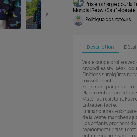
Pris en charge pour la 
Mondial Relay (Sauf vide atel

Politique des retours
Description
Détai
Veste coupe droite avec
crocodiles stylisés-', do
Finitions surpiqûres nervu
ruissellement].
Fermeture par pression s
Placement des motifs alé
Matériau résistant. Facile
Entretien facile.
Emmanchures volontaireme
de la veste, manches aju
Les enfants prennent de 
rapidement Le tissu soft
enfant amené à sortir ré