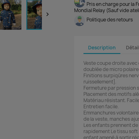
Pris en charge pour la 
Mondial Relay (Sauf vide atel

Politique des retours
Description
Détai
Veste coupe droite ave
doublée de micro polaire
Finitions surpiqûres nervu
ruissellement].
Fermeture par pression s
Placement des motifs alé
Matériau résistant. Facile
Entretien facile.
Emmanchures volontaireme
de la veste, manches aju
Les enfants prennent de 
rapidement Le tissu soft
enfant amené à sortir ré