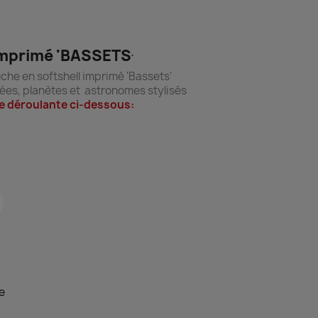
 imprimé 'BASSETS
'
he en softshell imprimé 'Bassets'
ées, planètes et astronomes stylisés
ste déroulante ci-dessous:
e