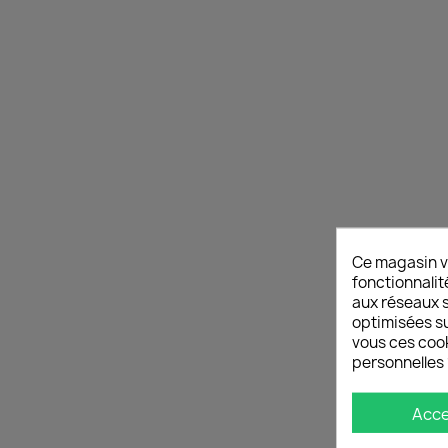
Ce magasin v
fonctionnalit
aux réseaux so
optimisées su
vous ces cook
personnelles 
Acc