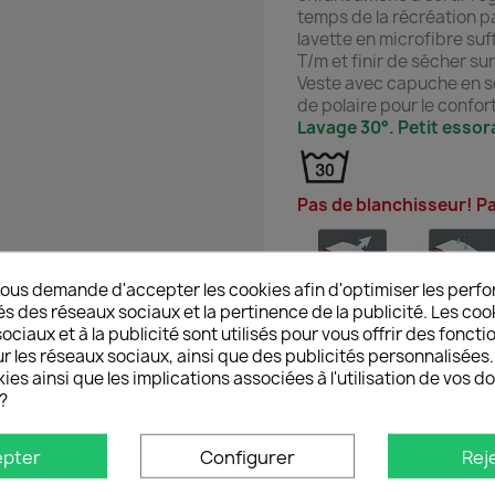
temps de la récréation p
lavette en microfibre suf
T/m et finir de sécher sur
Veste avec capuche en so
de polaire pour le confort
Lavage 30°. Petit essora
Pas de blanchisseur! Pa
ous demande d'accepter les cookies afin d'optimiser les perfo
és des réseaux sociaux et la pertinence de la publicité. Les cooki
Hydrofuge, coupe-vent e
ciaux et à la publicité sont utilisés pour vous offrir des foncti
Étanche jusqu'à 5000 mm
r les réseaux sociaux, ainsi que des publicités personnalisée
Isolant thermique
ies ainsi que les implications associées à l'utilisation de vos 
Robuste et de longue dur
?
Facile d'entretien
Séchage rapide
epter
Configurer
Rej
Composition : 95 % polye
Poids : env. 305 g/m²