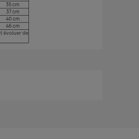
35 cm
37 cm
40 cm
46 cm
t évoluer de