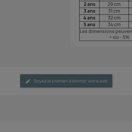
2 ans
29 cm
3 ans
31 cm
4 ans
32 cm
5 ans
34 cm
Les dimensions peuven
+ ou - 5%
Soyez le premier à donner votre avis