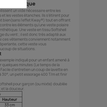
ale et pratique
lissent un vide nécessaire entre les
 et les vestes étanches. Ils s’étirent pour
t bien(sans l'effet Kway®) tout en offrant
 contre les éléments qu’une veste polaire
nthétique. Une veste en tissu Softshell
ge du vent ; il est donc très adapté aux
insi ces vêtements conviennent notamment
Déperlante, cette veste vous
coup de situations.
t
ar exemple indiqué pour un enfant amené à
ur quelques minutes (Le temps de la
Facile d'entretien un coup de lavette en
à 30°, un petit essorage 400 T/m et finir
ftshell pour garçon (ou mixte) doublée
 et la douceur.
ns
Hauteur
33 cm