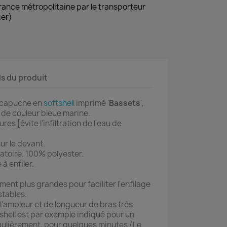
France métropolitaine par le transporteur
ier)
ls du produit
c capuche en
softshell
imprimé '
Bassets
',
 de couleur bleue marine.
res [évite l'infiltration de l'eau de
ur le devant.
atoire. 100% polyester.
 à enfiler.
nt plus grandes pour faciliter l'enfilage
stables.
l'ampleur et de longueur de bras très
 shell est par exemple indiqué pour un
gulièrement, pour quelques minutes (Le