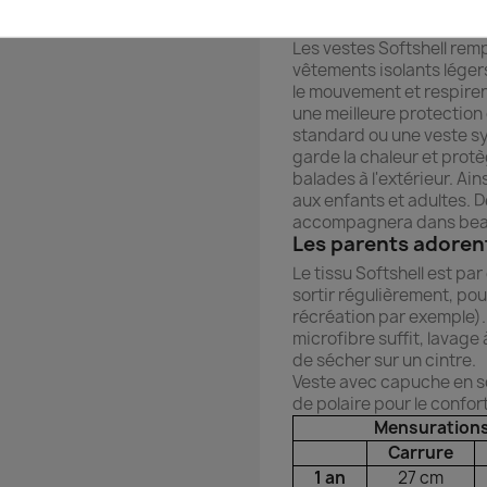
Une veste origin
Les vestes Softshell remp
vêtements isolants légers
le mouvement et respiren
une meilleure protection
standard ou une veste sy
garde la chaleur et protè
balades à l'extérieur. A
aux enfants et adultes. 
accompagnera dans beau
Les parents adoren
Le tissu Softshell est p
sortir régulièrement, po
récréation par exemple). 
microfibre suffit, lavage 
de sécher sur un cintre.
Veste avec capuche en so
de polaire pour le confort
Mensuratio
Carrure
1 an
27 cm