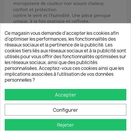
micropolaire de couleur noir assure chaleur,
confort et protection
contre le vent et l’humidité. Une pièce presque
unique, à la fois pratique et raffinée.
softshell
Pressionnée sur le devant
Ce magasin vous demande d'accepter les cookies afin
d'optimiser les performances, les fonctionnalités des
Passe-bras souligné par pression
réseaux sociaux et la pertinence de la publicité. Les
Surpiqûres nervures pour éviter infiltration
cookies tiers liés aux réseaux sociaux et à la publicité sont
des eaux de pluie
utilisés pour vous offrir des fonctionnalités optimisées sur
les réseaux sociaux, ainsi que des publicités
Fermeture par pression sur le devant
personnalisées. Acceptez-vous ces cookies ainsi que les
Placement des motifs aléatoire
implications associées à l'utilisation de vos données
100% polyester
personnelles ?
Taille unique (sur mesure prendre contact)
Accepter
Matériau résistant, souple et confortable.
Entretien facile : petites salissures un coup
Configurer
d'éponge.
Rejeter
Lavage 30° Petit essorage 400 T / min.