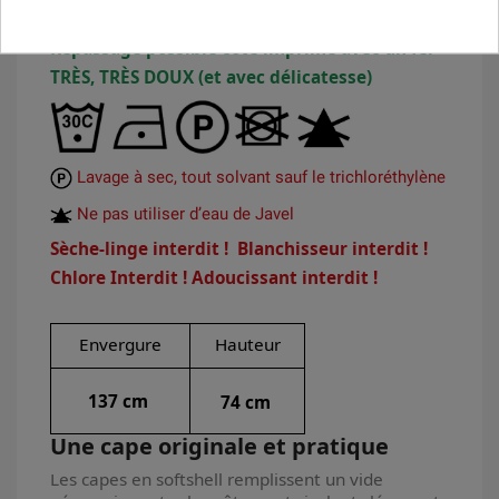
Finir de sécher sur cintre
Repassage possible coté imprimé avec un fer
TRÈS, TRÈS DOUX (et avec délicatesse)
Lavage à sec, tout solvant sauf le trichloréthylène
Ne pas utiliser d’eau de Javel
Sèche-linge interdit ! Blanchisseur interdit !
Chlore Interdit ! Adoucissant interdit !
Envergure
Hauteur
137 cm
74 cm
Une cape originale et pratique
Les capes en softshell remplissent un vide