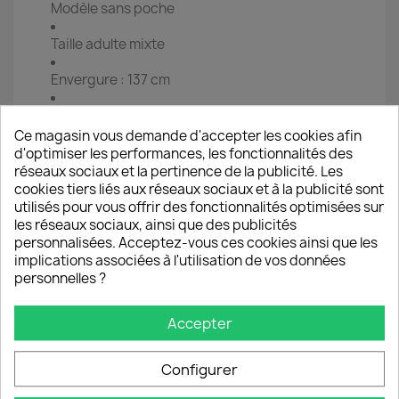
Modèle sans poche
Taille adulte mixte
Envergure : 137 cm
Hauteur : 74 cm (de la base du cou jusqu’au bas
de la cape)
Ce magasin vous demande d'accepter les cookies afin
d'optimiser les performances, les fonctionnalités des
Idéales pour les journées fraîches, humides ou
réseaux sociaux et la pertinence de la publicité. Les
venteuses, ces capes accompagnent aussi bien
cookies tiers liés aux réseaux sociaux et à la publicité sont
les promenades urbaines que les sorties nature.
utilisés pour vous offrir des fonctionnalités optimisées sur
Une pièce pratique, originale et artisanale, fidèle
les réseaux sociaux, ainsi que des publicités
à l’univers créatif de Philippe LINGLET
personnalisées. Acceptez-vous ces cookies ainsi que les
implications associées à l'utilisation de vos données
personnelles ?
Lavage à sec, tout solvant sauf le trichloréthylène
Accepter
Ne pas utiliser d’eau de Javel
Configurer
Sèche-linge interdit ! Blanchisseur interdit !
Chlore Interdit ! Adoucissant interdit !