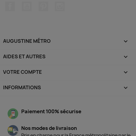
Facebook
YouTube
Pinterest
Instagram
AUGUSTINE MÉTRO

AIDES ET AUTRES

VOTRE COMPTE

INFORMATIONS
keyboard_arrow_down
Paiement 100% sécurise
Nos modes de livraison
Pris en charge pour la France métropolitaine par le