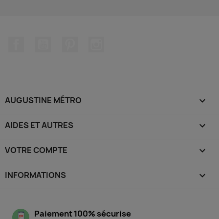
Facebook
YouTube
Pinterest
Instagram
AUGUSTINE MÉTRO

AIDES ET AUTRES

VOTRE COMPTE

INFORMATIONS
keyboard_arrow_down
Paiement 100% sécurise