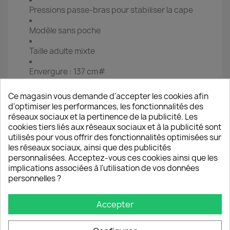
Pressions passe-bras pour stabiliser la cape
Modèle sans poche
Taille adulte mixte
Envergure : 137 cm#
Hauteur : 74 cm# (de la base du cou jusqu’au
Ce magasin vous demande d'accepter les cookies afin
bas de la cape) # attention Les dimensions
d'optimiser les performances, les fonctionnalités des
peuvent évoluer de +ou - 10%
réseaux sociaux et la pertinence de la publicité. Les
cookies tiers liés aux réseaux sociaux et à la publicité sont
Idéales pour les journées fraîches, humides ou
utilisés pour vous offrir des fonctionnalités optimisées sur
venteuses, ces capes accompagnent aussi bien
les réseaux sociaux, ainsi que des publicités
les promenades urbaines que les sorties nature.
personnalisées. Acceptez-vous ces cookies ainsi que les
Une pièce pratique, originale et artisanale, fidèle
implications associées à l'utilisation de vos données
à l’univers créatif de Philippe LINGLET
personnelles ?
Accepter
Lavage à sec, tout solvant sauf le trichloréthylène