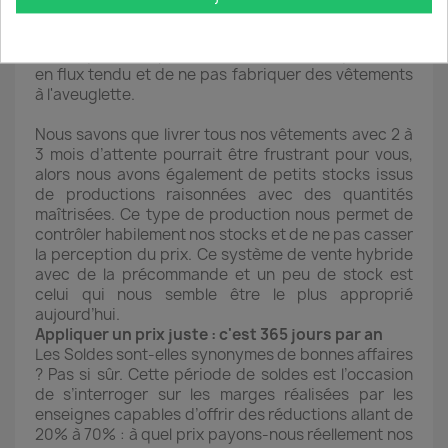
pièces pour livrer nos client-es et satisfaire les
retardataires ayant manqué la précommande. Cette
technique nous permet de fonctionner quasiment
en flux tendu et de ne pas fabriquer des vêtements
à l'aveuglette.
Nous savons que livrer tous nos vêtements avec 2 à
3 mois d’attente pourrait être frustrant pour vous,
alors nous avons également de petits stocks issus
de productions raisonnées avec des quantités
maîtrisées. Ce type de production nous permet de
contrôler habilement nos stocks et de ne pas casser
la perception du prix. Ce système de vente hybride
avec de la précommande et un peu de stock est
celui qui nous semble être le plus approprié
aujourd’hui.
Appliquer un prix juste : c'est 365 jours par an
Les Soldes sont-elles synonymes de bonnes affaires
? Pas si sûr. Cette période de soldes est l’occasion
de s’interroger sur les marges réalisées par les
enseignes capables d’offrir des réductions allant de
20% à 70% : à quel prix payons-nous réellement nos