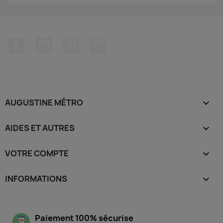
Facebook
YouTube
Pinterest
Instagram
AUGUSTINE MÉTRO

AIDES ET AUTRES

VOTRE COMPTE

INFORMATIONS
keyboard_arrow_down
Paiement 100% sécurise