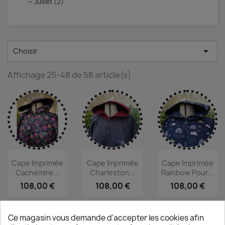
Juillet (2)

Choisir
Affichage 25-48 de 58 article(s)
Cape Imprimée
Cape Imprimée
Cape Imprimée
Cachemire...
Charleston...
Rainbow Pour...
108,00 €
108,00 €
108,00 €
Ce magasin vous demande d'accepter les cookies afin