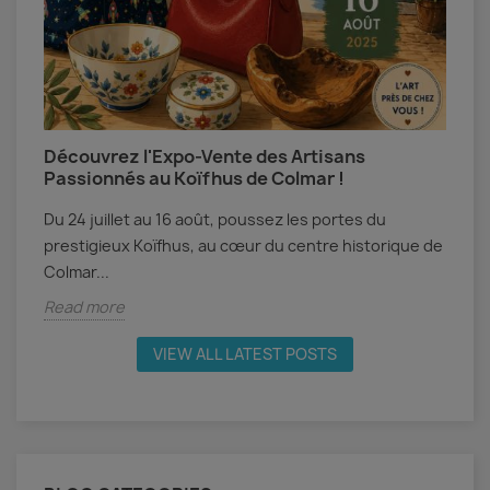
Découvrez l'Expo-Vente des Artisans
A
Passionnés au Koïfhus de Colmar !
A
Du 24 juillet au 16 août, poussez les portes du
c
prestigieux Koïfhus, au cœur du centre historique de
M
Colmar...
R
Read more
VIEW ALL LATEST POSTS