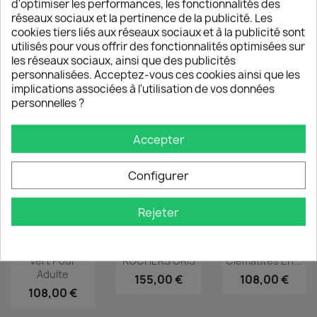
d'optimiser les performances, les fonctionnalités des
réseaux sociaux et la pertinence de la publicité. Les
cookies tiers liés aux réseaux sociaux et à la publicité sont
utilisés pour vous offrir des fonctionnalités optimisées sur
les réseaux sociaux, ainsi que des publicités
personnalisées. Acceptez-vous ces cookies ainsi que les
Cape Imprimée
Cape Imprimée
Cape Imprimée
implications associées à l'utilisation de vos données
P'tits Cœurs...
Hippies Pour...
Électra Pour...
personnelles ?
108,00 €
108,00 €
108,00 €
Accepter
Configurer
Rejeter
Cape Mandala
Cape XL
Cape
Vert Pour
ROCHERS GRIS
Clématites En...
Adulte
155,00 €
108,00 €
108,00 €