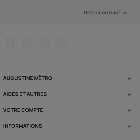
Retour en haut

Facebook
YouTube
Pinterest
Instagram
AUGUSTINE MÉTRO

AIDES ET AUTRES

VOTRE COMPTE

INFORMATIONS
keyboard_arrow_down